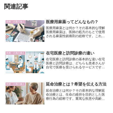
関連記事
医療用麻薬ってどんなもの？
医療・介護の備え
医療用麻薬とは何か？その基本的な理解
医療用麻薬は、医師の処方のもとで使用
される麻薬性鎮痛剤の総称です。これら
の薬は、重度の痛みを和らげるために用
いられ、癌や手術後の痛み、慢性疼痛患
者の治療に多く利用されています。麻薬
と聞くと依存性や乱用の恐...
在宅医療と訪問診療の違い
医療・介護の備え
在宅医療と訪問診療の基本的な違い在宅
医療と訪問診療は、どちらも患者さんが
自宅で医療を受けられるサービスです
が、その目的や提供方法に違いがありま
す。まず、在宅医療は長期的な支援を目
的とし、医師や看護師、理学療法士など
多職種が連携して継続的なケ...
延命治療とは？希望を伝える方法
医療・介護の備え
延命治療とは何か？その基本的な理解延
命治療とは、生命の維持を目的とした医
療行為の総称です。重篤な疾患や高齢者
の終末期において、患者の生命を長らえ
させるために行われるさまざまな医療処
置を指します。代表的な例として人工呼