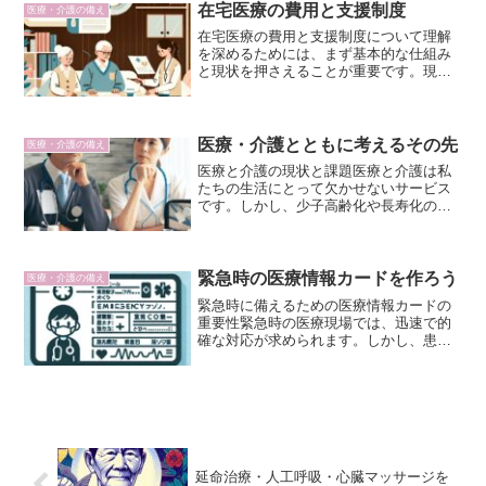
吸器の使用、心臓マッサー...
在宅医療の費用と支援制度
医療・介護の備え
在宅医療の費用と支援制度について理解
を深めるためには、まず基本的な仕組み
と現状を押さえることが重要です。現代
の医療は高齢化社会の進展に伴い、その
ニーズが多様化しています。在宅医療
は、患者さんが自宅で安心して療養でき
る環境を提供するもので、多...
医療・介護とともに考えるその先
医療・介護の備え
医療と介護の現状と課題医療と介護は私
たちの生活にとって欠かせないサービス
です。しかし、少子高齢化や長寿化の進
展に伴い、その需要は高まり続けていま
す。医療現場では高度な医療技術の導入
やスタッフの不足が深刻化しており、患
者さん一人ひとりに合った...
緊急時の医療情報カードを作ろう
医療・介護の備え
緊急時に備えるための医療情報カードの
重要性緊急時の医療現場では、迅速で的
確な対応が求められます。しかし、患者
本人やその家族が医療情報を正確に伝え
ることは意外に難しい場合があります。
特に、言語障害や意識障害を抱える方、
緊急時に冷静に情報を伝え...
延命治療・人工呼吸・心臓マッサージを