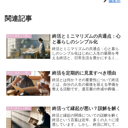
編集部
関連記事
終活とミニマリズムの共通点：心
終活の基本と心構え
と暮らしのシンプル化
終活とミニマリズムの共通点：心と暮ら
しのシンプル化はじめに人生の最期を考
える終活と、日常生活を豊かにするミニ
マリズムは、一見異なるテーマに見えま
すが、実は多くの共通点を持っていま
す。どちらも心の平穏や暮らしの質を高
終活を定期的に見直すべき理由
終活の基本と心構え
めるためのアプローチとして...
終活とは何か？その重要性について終活
とは、自分の人生の最後を迎える準備を
整える活動です。遺言書の作成や葬儀の
希望、財産の整理などを行うことで、本
人の意思を尊重し、遺族の負担を軽減す
ることを目的としています。近年では高
齢化社会の進展により、多...
終活って縁起が悪い？誤解を解く
終活の基本と心構え
終活と縁起の関係についての誤解を解く
終活という言葉は近年、多くの人々に浸
透しています。しかし、終活に対して