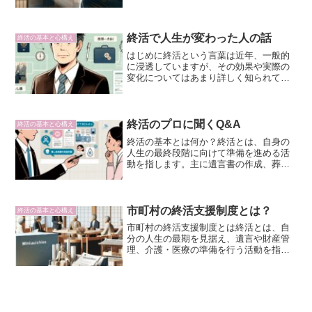
「縁起が悪い」「不吉だ」という誤解を
抱いている方も少なくありません。本記
事では、終活にまつわる誤解を解き、そ
の本来の意味と目的について...
終活で人生が変わった人の話
終活の基本と心構え
はじめに終活という言葉は近年、一般的
に浸透していますが、その効果や実際の
変化についてはあまり詳しく知られてい
ません。本記事では、終活を通じて人生
が大きく変わった方々の実体験を紹介
し、その意義や具体的な方法について詳
しく解説します。終活を考え...
終活のプロに聞くQ&A
終活の基本と心構え
終活の基本とは何か？終活とは、自身の
人生の最終段階に向けて準備を進める活
動を指します。主に遺言書の作成、葬儀
の準備、財産管理、デジタル遺品の整理
など、多岐にわたる項目が含まれます。
より良い最期を迎えるために、自分の意
志を尊重し、家族や周囲に...
市町村の終活支援制度とは？
終活の基本と心構え
市町村の終活支援制度とは終活とは、自
分の人生の最期を見据え、遺言や財産管
理、介護・医療の準備を行う活動を指し
ます。市町村の終活支援制度は、地域の
高齢者や家族が安心して人生の最期を迎
えるためのサポートを目的とした制度で
す。これらの制度は、自治...